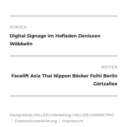
Beitragsnavigation
ZURÜCK
Vorheriger
Digital Signage im Hofladen Denissen
Beitrag:
Wöbbelin
WEITER
Nächster
Facelift Asia Thai Nippon Bäcker Feihl Berlin
Beitrag:
Görtzallee
Designed by MILLER's Marketing |
MILLER's MARKETING
Datenschutzerklärung
Impressum