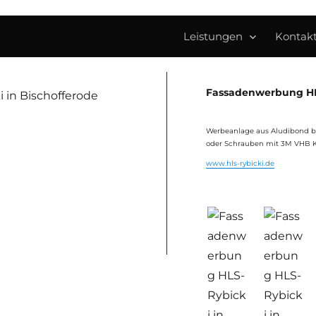
Leistungen
Kontak
Fassadenwerbung HL
Werbeanlage aus Aludibond be
oder Schrauben mit 3M VHB K
www.hls-rybicki.de