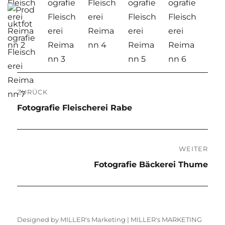
Beitragsnavigation
ZURÜCK
Vorheriger
Fotografie Fleischerei Rabe
Beitrag:
WEITER
Nächster
Fotografie Bäckerei Thume
Beitrag:
Designed by MILLER's Marketing |
MILLER's MARKETING