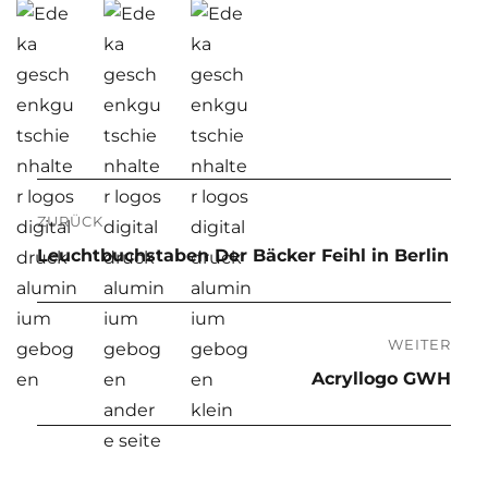
Beitragsnavigation
ZURÜCK
Vorheriger
Leuchtbuchstaben Der Bäcker Feihl in Berlin
Beitrag:
WEITER
Nächster
Acryllogo GWH
Beitrag: