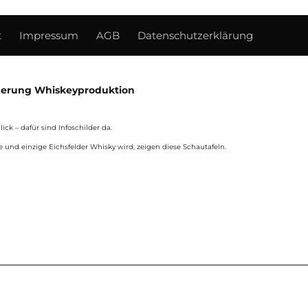
t
Impressum
AGB
Datenschutzerklärung
derung Whiskeyproduktion
ick – dafür sind Infoschilder da.
e und einzige Eichsfelder Whisky wird, zeigen diese Schautafeln.