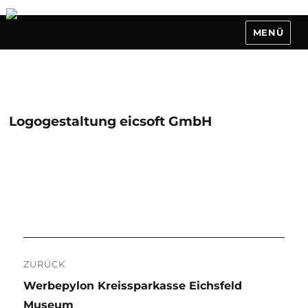
MENÜ
Logogestaltung eicsoft GmbH
Beitragsnavigation
ZURÜCK
Vorheriger
Werbepylon Kreissparkasse Eichsfeld
Beitrag:
Museum