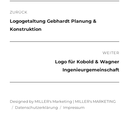
Beitragsnavigation
ZURÜCK
Vorheriger
Logogetaltung Gebhardt Planung &
Beitrag:
Konstruktion
WEITER
Nächster
Logo für Kobold & Wagner
Beitrag:
Ingenieurgemeinschaft
Designed by MILLER's Marketing |
MILLER's MARKETING
Datenschutzerklärung
Impressum