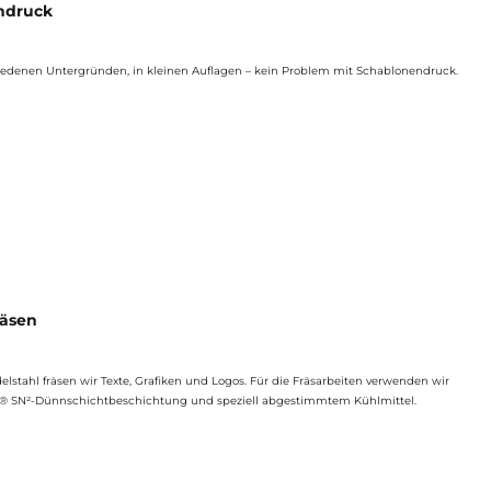
ndruck
hiedenen Untergründen, in kleinen Auflagen – kein Problem mit Schablonendruck.
räsen
elstahl fräsen wir Texte, Grafiken und Logos. Für die Fräsarbeiten verwenden wir
® SN²-Dünnschichtbeschichtung und speziell abgestimmtem Kühlmittel.