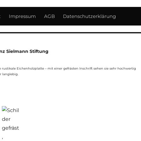
t
Impressum
AGB
Datenschutzerklärung
inz Sielmann Stiftung
 rustikale Eichenholzplatte – mit einer gefrästen Inschrift sehen sie sehr hochwertig
 langlebig.