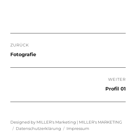
Beitragsnavigation
ZURÜCK
Vorheriger
Fotografie
Beitrag:
WEITER
Nächster
Profil 01
Beitrag:
Designed by MILLER's Marketing |
MILLER's MARKETING
Datenschutzerklärung
Impressum