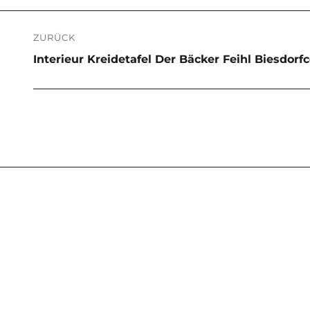
Beitragsnavigation
ZURÜCK
Vorheriger
Interieur Kreidetafel Der Bäcker Feihl Biesdorf
Beitrag:
Nächster
Beitrag: