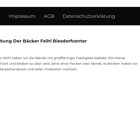
t
Impressum
AGB
Datenschutzerklärung
tung Der Bäcker Feihl Biesdorfcenter
er Feihl haben wir die Wände mit großflächiger Fototapete beklebt. Die Motive
iert und bleiben so über viele Jahre ohne Flecken oder Abrieb. Außerdem haben wir
Bäckerhandwerk und tollen Produkten montiert.