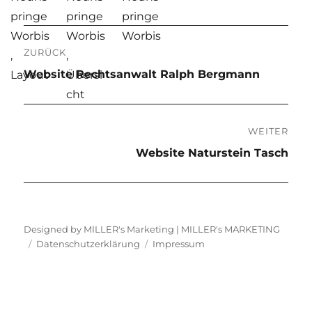
Beitragsnavigation
ZURÜCK
Vorheriger
Website Rechtsanwalt Ralph Bergmann
Beitrag:
WEITER
Nächster
Website Naturstein Tasch
Beitrag:
Designed by MILLER's Marketing |
MILLER's MARKETING
Datenschutzerklärung
Impressum