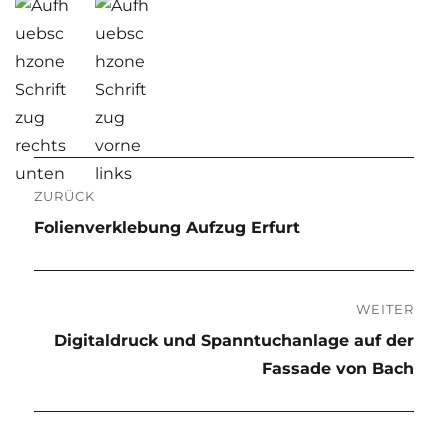
Beitragsnavigation
ZURÜCK
Vorheriger
Folienverklebung Aufzug Erfurt
Beitrag:
WEITER
Nächster
Digitaldruck und Spanntuchanlage auf der
Beitrag:
Fassade von Bach