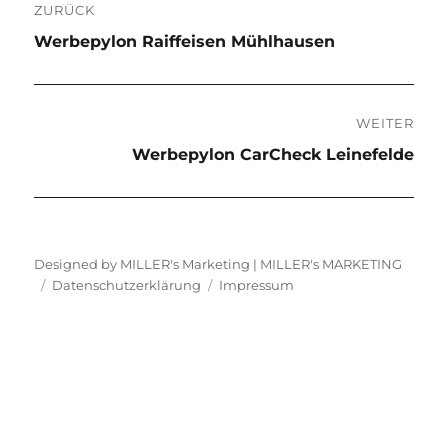
ZURÜCK
Vorheriger
Werbepylon Raiffeisen Mühlhausen
Beitrag:
WEITER
Nächster
Werbepylon CarCheck Leinefelde
Beitrag:
Designed by MILLER's Marketing |
MILLER's MARKETING
Datenschutzerklärung
Impressum